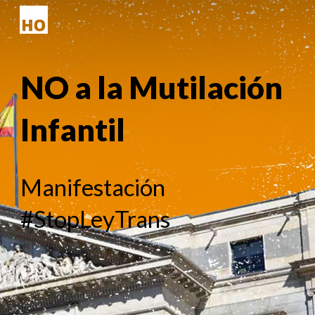
Skip to main content
Skip to navigation
NO a la
M
utilación
I
nfantil
M
anifestación
#StopLeyTrans